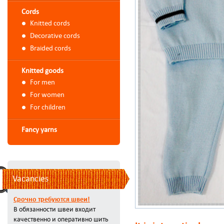
Cords
Knitted cords
Decorative cords
Braided cords
Knitted goods
For men
For women
For children
Fancy yarns
Vacancies
Срочно требуются швеи!
В обязанности швеи входит
качественно и оперативно шить