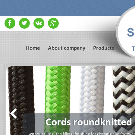
Home
About company
Products
Cords roundknitted
without filling, the filling, finishing for clothing and footwea