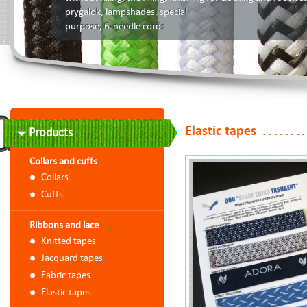
prygalok, lampshades, special
purpose, 6-needle cords
Elastic tapes
Products
Collars and cuffs
Collars
Сuffs
Ribbons and lace
Knitted tapes
Jacquard tapes
Fabric tapes
Elastic tapes