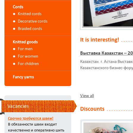
Cords
Knitted cords
Decorative cords
Braided cords
It is interesting!
Knitted goods
For men
Выставка Казахстан – 2
For women
Казахстан. г. Астана Выстав
For children
Казахстанского бизнес-фор
Fancy yarns
View all
Vacancies
Discounts
Срочно требуются швеи!
В обязанности швеи входит
качественно и оперативно шить