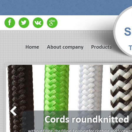
Home
About company
Products
Cords roundknitted
without filling, the filling, finishing for clothing and footwea