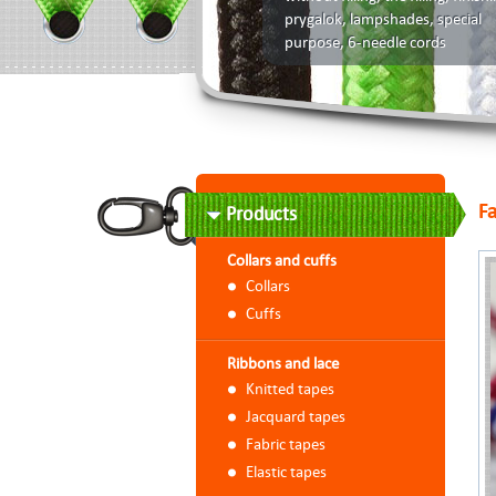
prygalok, lampshades, special
purpose, 6-needle cords
F
Products
Collars and cuffs
Collars
Сuffs
Ribbons and lace
Knitted tapes
Jacquard tapes
Fabric tapes
Elastic tapes