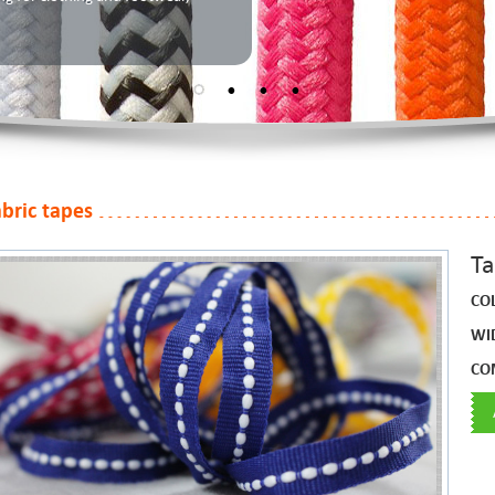
abric tapes
Ta
CO
WI
CO