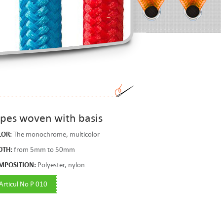
pes woven with basis
LOR:
The monochrome, multicolor
DTH:
from 5mm to 50mm
MPOSITION:
Polyester, nylon.
Articul No P 010