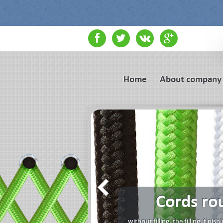
Home
About company
Cords ro
without filling, the filling, fini