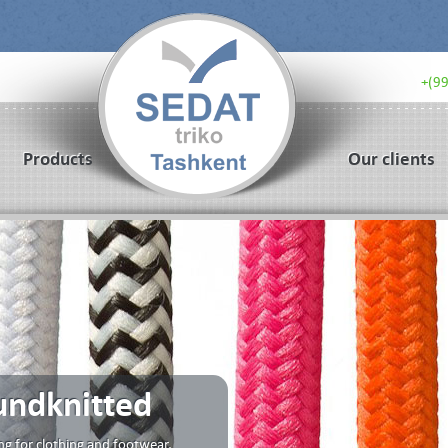
+(9
Products
Our clients
undknitted
shing for clothing and footwear,