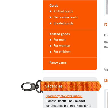
Cords
Knitted cords
Decorative cords
Braided cords
It
Knitted goods
Вы
For men
Ка
For women
Ка
For children
Fancy yarns
Vi
D
Vacancies
Срочно требуются швеи!
В обязанности швеи входит
качественно и оперативно шить