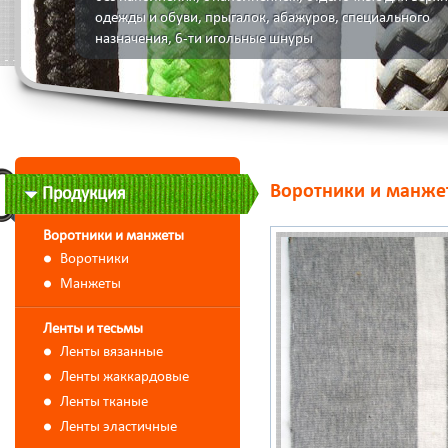
одежды и обуви, прыгалок, абажуров, специального
назначения, 6-ти игольные шнуры
Воротники и манже
Продукция
Воротники и манжеты
Воротники
Манжеты
Ленты и тесьмы
Ленты вязанные
Ленты жаккардовые
Ленты тканые
Ленты эластичные