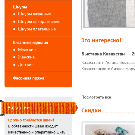
Шнуры
Шнуры вязанные
Шнуры декоративные
Шнуры плетельные
Это интересно!
Вязанные изделия
Мужские
Выставка Казахстан — 
Женские
Казахстан. г. Астана Выстав
Детские
Казахстанского бизнес-фор
Фасонная пряжа
Посмотреть все
Вакансии
Скидки
Срочно требуются швеи!
В обязанности швеи входит
качественно и оперативно шить