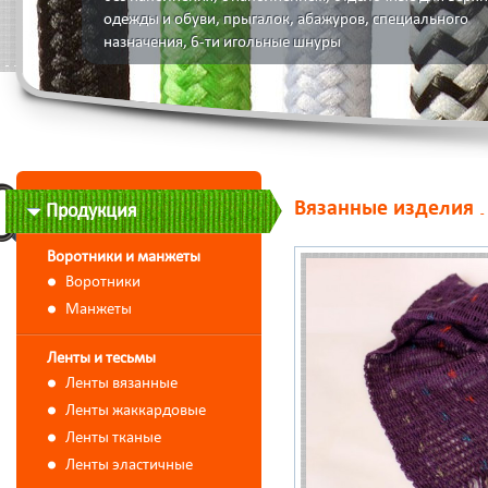
одежды и обуви, прыгалок, абажуров, специального
назначения, 6-ти игольные шнуры
Вязанные изделия
Продукция
Воротники и манжеты
Воротники
Манжеты
Ленты и тесьмы
Ленты вязанные
Ленты жаккардовые
Ленты тканые
Ленты эластичные