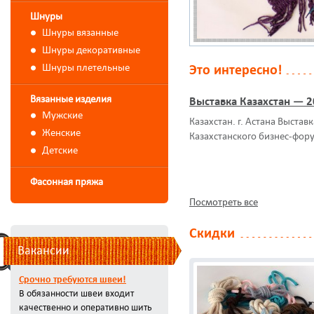
Шнуры
Шнуры вязанные
Шнуры декоративные
Шнуры плетельные
Это интересно!
Вязанные изделия
Выставка Казахстан — 
Мужские
Казахстан. г. Астана Выстав
Женские
Казахстанского бизнес-фор
Детские
Фасонная пряжа
Посмотреть все
Скидки
Вакансии
Срочно требуются швеи!
В обязанности швеи входит
качественно и оперативно шить