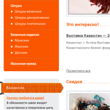
Шнуры
Шнуры вязанные
Шнуры декоративные
Шнуры плетельные
Это интересно!
Вязанные изделия
Выставка Казахстан — 
Мужские
Казахстан. г. Астана Выстав
Женские
Казахстанского бизнес-фор
Детские
Фасонная пряжа
Посмотреть все
Скидки
Вакансии
Срочно требуются швеи!
В обязанности швеи входит
качественно и оперативно шить