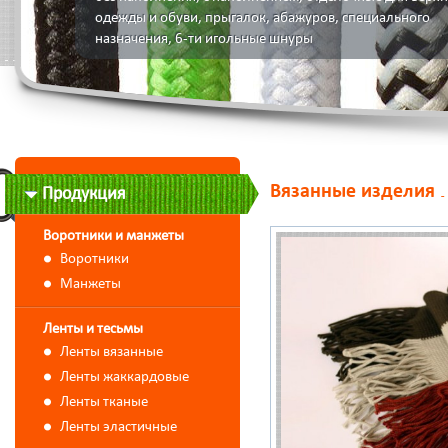
одежды и обуви, прыгалок, абажуров, специального
назначения, 6-ти игольные шнуры
Вязанные изделия
Продукция
Воротники и манжеты
Воротники
Манжеты
Ленты и тесьмы
Ленты вязанные
Ленты жаккардовые
Ленты тканые
Ленты эластичные