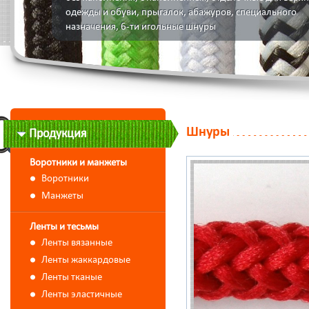
одежды и обуви, прыгалок, абажуров, специального
назначения, 6-ти игольные шнуры
Шнуры
Продукция
Воротники и манжеты
Воротники
Манжеты
Ленты и тесьмы
Ленты вязанные
Ленты жаккардовые
Ленты тканые
Ленты эластичные