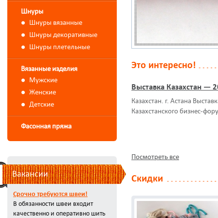
Шнуры
Шнуры вязанные
Шнуры декоративные
Шнуры плетельные
Это интересно!
Вязанные изделия
Мужские
Выставка Казахстан — 
Женские
Казахстан. г. Астана Выстав
Детские
Казахстанского бизнес-фор
Фасонная пряжа
Посмотреть все
Вакансии
Скидки
Срочно требуются швеи!
В обязанности швеи входит
качественно и оперативно шить