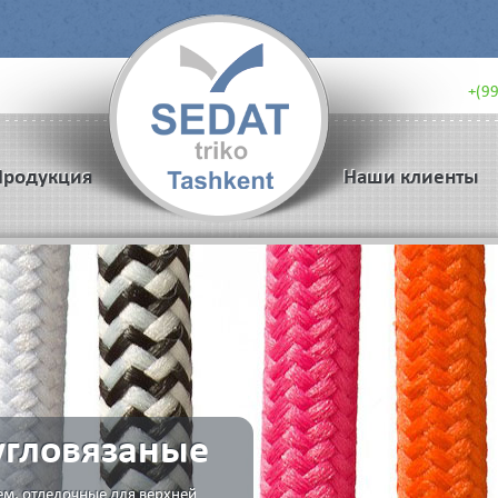
+(9
Продукция
Наши клиенты
гловязаные
ем, отделочные для верхней