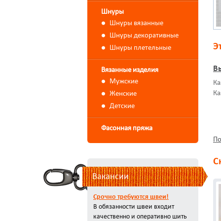
Шнуры
Шнуры вязанные
Шнуры декоративные
Э
Шнуры плетельные
В
Вязанные изделия
Мужские
Ка
Ка
Женские
Детские
Фасонная пряжа
По
С
Вакансии
Срочно требуются швеи!
В обязанности швеи входит
качественно и оперативно шить