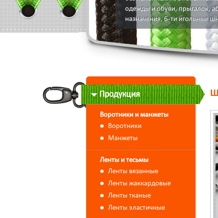
одежды и обуви, прыгалок, а
назначения, 6-ти игольные ш
Ш
Продукция
Воротники и манжеты
Воротники
Манжеты
Ленты и тесьмы
Ленты вязанные
Ленты жаккардовые
Ленты тканые
Ленты эластичные