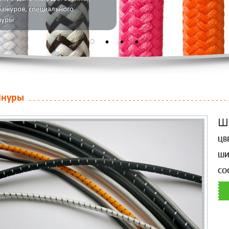
бажуров, специального
нуры
нуры
Ш
ЦВЕ
ШИ
СО